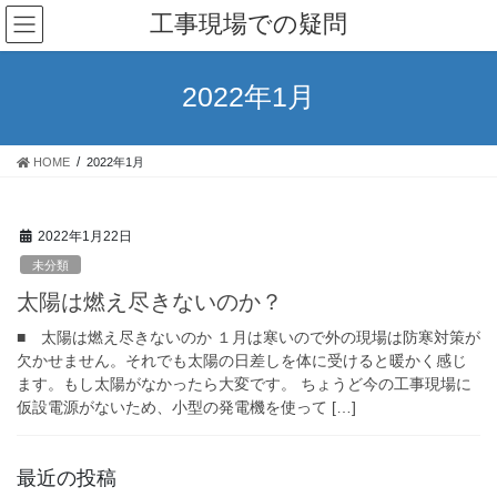
コ
ナ
工事現場での疑問
ン
ビ
テ
ゲ
ン
ー
2022年1月
ツ
シ
へ
ョ
ス
ン
HOME
2022年1月
キ
に
ッ
移
プ
動
2022年1月22日
未分類
太陽は燃え尽きないのか？
■ 太陽は燃え尽きないのか １月は寒いので外の現場は防寒対策が
欠かせません。それでも太陽の日差しを体に受けると暖かく感じ
ます。もし太陽がなかったら大変です。 ちょうど今の工事現場に
仮設電源がないため、小型の発電機を使って […]
最近の投稿