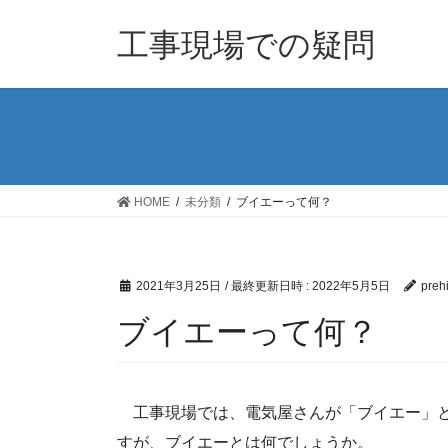
コ
ナ
ン
ビ
工事現場での疑問
テ
ゲ
ン
ー
ツ
シ
へ
ョ
ス
ン
キ
に
ッ
移
HOME
未分類
ブイエーって何？
プ
動
2021年3月25日
/ 最終更新日時 :
2022年5月5日
prehi
ブイエーって何？
工事現場では、電気屋さんが「ブイエー」と
すが、ブイエーとは何でしょうか。